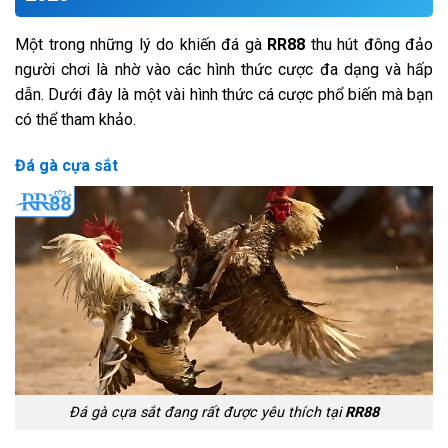
Một trong những lý do khiến
đá gà
RR88
thu hút đông đảo
người chơi là nhờ vào các hình thức cược đa dạng và hấp
dẫn. Dưới đây là một vài hình thức cá cược phổ biến mà bạn
có thể tham khảo.
Đá gà cựa sắt
Đá gà cựa sắt đang rất được yêu thích tại
RR88