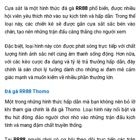
Cựa sắt là một hình thức
đá gà
RR88
phổ biến, được nhiều
hội viên yêu thích nhờ vào sự kịch tính và hấp dẫn. Trong thể
loại này, các chiến kê sẽ được gắn cựa sắt sắc bén vào
chân, tạo nên những trận đấu căng thẳng cho người xem.
Đặc biệt, loại hình này còn được phát sóng trực tiếp với chất
lượng hình ảnh sắc nét cùng âm thanh sống động. Hơn nữa,
với các kèo cược đa dạng và tỷ lệ trả thưởng hấp dẫn, đây
chính là sân chơi lý tưởng dành cho những ai đam mê cảm
giác mạnh và muốn kiếm về nhiều phần thưởng lớn.
Đá gà RR88 Thomo
Một trong những hình thức hấp dẫn mà bạn không nên bỏ lỡ
khi tham gia chính là đá gà Thomo. Loại hình này nổi bật và
thu hút đông đảo người chơi nhờ vào những trận đấu kịch
tính và mang đậm chất truyền thống.
Tại
RR88
, người chơi có cơ hội theo dõi trực tiếp các trận