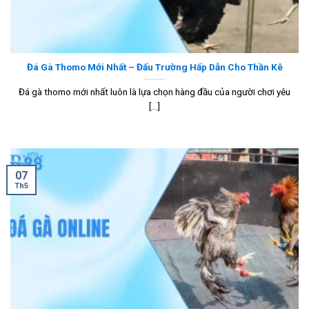
Đá Gà Thomo Mới Nhất – Đấu Trường Hấp Dẫn Cho Thần Kê
Đá gà thomo mới nhất luôn là lựa chọn hàng đầu của người chơi yêu
[...]
07
Th5