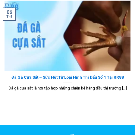
06
Th5
Đá Gà Cựa Sắt – Sức Hút Từ Loại Hình Thi Đấu Số 1 Tại RR88
Đá gà cựa sắt là nơi tập hợp những chiến kê hàng đầu thị trường [...]