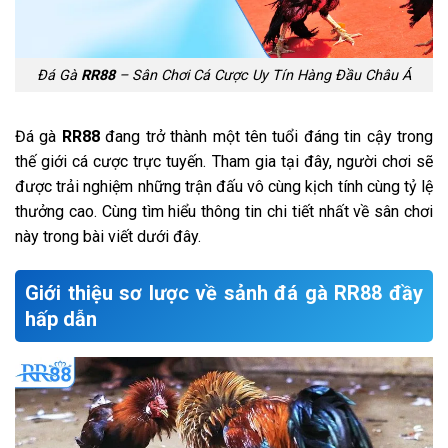
Đá Gà
RR88
– Sân Chơi Cá Cược Uy Tín Hàng Đầu Châu Á
Đá gà
RR88
đang trở thành một tên tuổi đáng tin cậy trong
thế giới cá cược trực tuyến. Tham gia tại đây, người chơi sẽ
được trải nghiệm những trận đấu vô cùng kịch tính cùng tỷ lệ
thưởng cao. Cùng tìm hiểu thông tin chi tiết nhất về sân chơi
này trong bài viết dưới đây.
Giới thiệu sơ lược về sảnh đá gà RR88 đầy
hấp dẫn