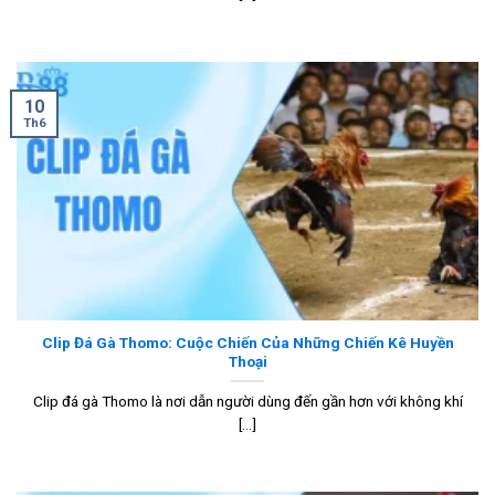
10
Th6
Clip Đá Gà Thomo: Cuộc Chiến Của Những Chiến Kê Huyền
Thoại
Clip đá gà Thomo là nơi dẫn người dùng đến gần hơn với không khí
[...]