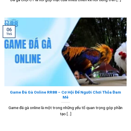
06
Th5
Game Đá Gà Online RR88 – Cơ Hội Để Người Chơi Thỏa Đam
Mê
Game đá gà online là một trong những yếu tố quan trọng góp phần
tạo [...]