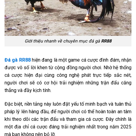
Giới thiệu nhanh về chuyên mục đá gà
RR88
Đá gà RR88
hiện đang là một game cá cược đình đám, nhận
được vô số lời khen từ cộng đồng người chơi. Nhờ hệ thống
cá cược hiện đại cùng công nghệ phát trực tiếp sắc nét,
người chơi sẽ có cơ hội trải nghiệm những trận đấu căng
thẳng và đầy kịch tính.
Đặc biệt, nền tảng này luôn đặt yếu tố minh bạch và tuân thủ
pháp lý lên hàng đầu, để người chơi có thể hoàn toàn an tâm
khi theo dõi các trận đấu và tham gia cá cược. Đây chính là
một địa chỉ cá cược đáng trải nghiệm nhất trong năm 2025
mà bạn không nên bỏ lỡ.